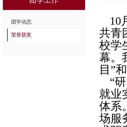
1
团学动态
共青
荣誉获奖
校学
幕。
目”
“
就业
体系
场服