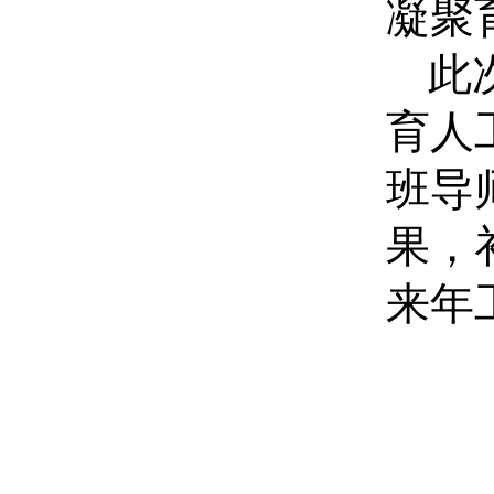
凝聚
此
育人
班导
果，
来年