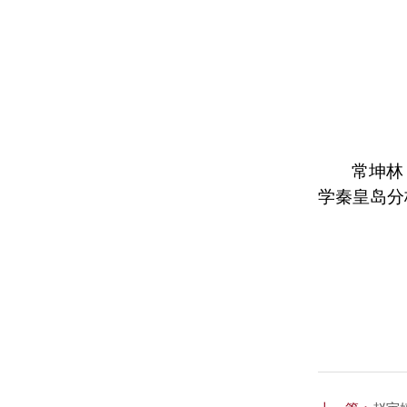
常坤林
学秦皇岛分