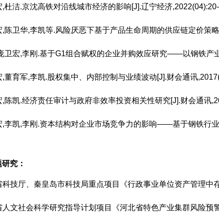
宏,杜洁.京沈高铁对沿线城市经济的影响[J].辽宁经济,2022(04):20-2
宏,陈卫华,李凯等.风险厌恶下基于产品生命周期的供应链定价策略[J].东北大
,庞卫宏,李刚.基于G1组合赋权的企业并购效应研究——以钢铁产业为例[J]
宏,董育军,李凯.股权集中、内部控制与业绩波动[J].财会通讯,2017(18):
宏,陈凯.经济责任审计与政府非效率投资相关性研究[J].财会通讯,2017(1
卫宏,李凯,李刚.资本结构对企业市场竞争力的影响——基于钢铁行业上市公
题研究：
北省科技厅、秦皇岛市科技局重点项目《行政事业单位资产管理中存在的
北省人文社会科学研究指导计划项目《河北省特色产业集群风险预警研