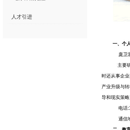
人才引进
一、个
庞卫宏
主要研
时还从事企业
产业升级与转
导和现实策略
电话:1
通信地
二、教