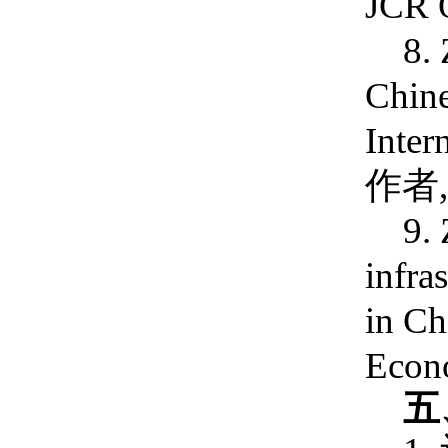
JCR
8
.
Chine
Inter
作者
9.
infra
in Ch
Econ
五