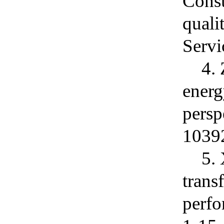
Consu
quali
Servi
4.
energ
persp
1039
5.
trans
perf