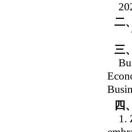
20
二
三
Bu
Econo
Busin
四
1. 
embra