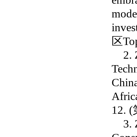
moder
inves
区
To
2.
Techn
China
Afric
12.
(
3.