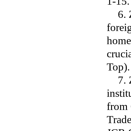
1-15.
6.
forei
home 
cruci
Top
)
.
7
.
insti
from 
Trad