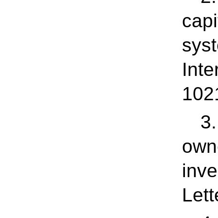
capi
syst
Inte
102
3.
owne
inv
Lett