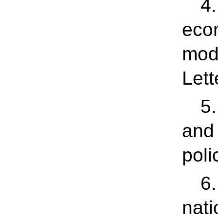
4.
econ
mode
Lett
5.
and 
poli
6.
nati