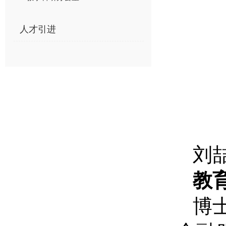
人才引进
刘
教
博