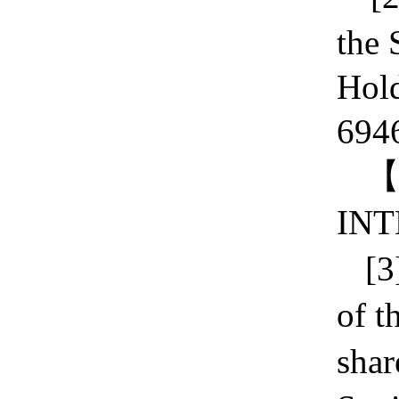
the 
Hold
694
INT
[3
of t
shar