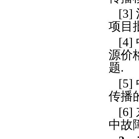
[3]
项目
[4]
源价
题
.
[5]
传播
[6]
中故