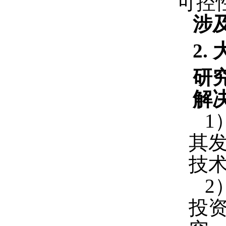
可控
涉
2.
研
解
1
其
技
2
投