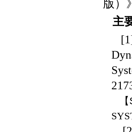
版）
主
[1
Dyna
Sys
217
【
SYS
[2