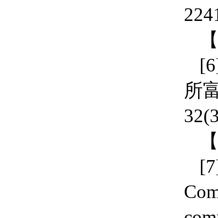
224
[6
所
32(3
[7
Comm
comp