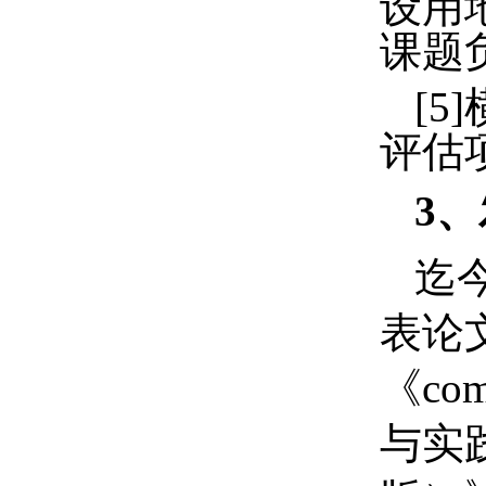
设用
课题
[5]
评估
3
、
迄
表论
《
com
与实