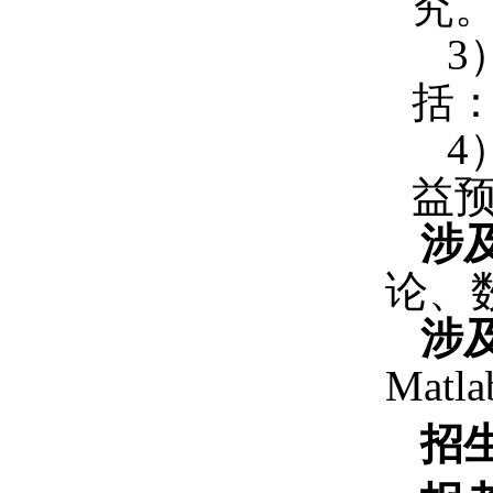
究
3
括
4
益
涉
论、
涉
Matla
招