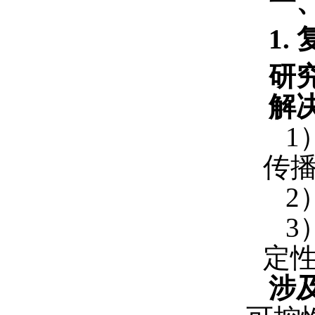
一
1.
研
解
1
传
2
3
定
涉