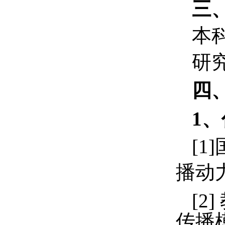
三
本
研
四
1
、
[1]
播动
[2]
传播