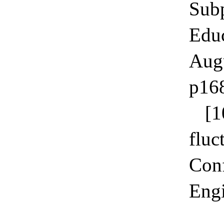
Subp
Edu
Aug
p16
[1
fluc
Conf
Eng