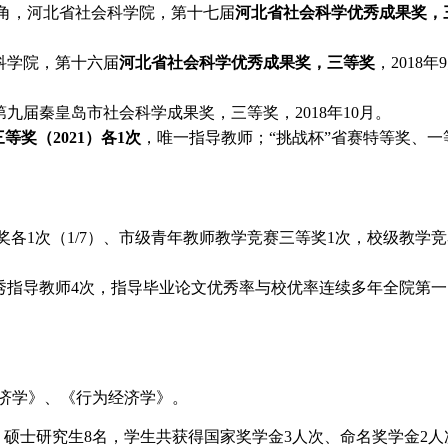
角，河北省社会科学院，第十七届
河北省社会科学优秀成果奖，
科学院，第十六届
河北省社会科学优秀成果奖，三等奖
，
2018
年
9
第九届秦皇岛市社会科学成果奖，三等奖，
2018
年
10
月。
三等奖（
2021
）各
1
次
，唯一指导教师
；
“挑战杯”
省赛特等奖、一
奖各
1
次（
1/7
）、市级青年教师教学竞赛三等奖
1
次，校级教学竞
秀指导教师
4
次，指导毕业论文优秀率与校优率连续多年全院第一
济学》、《行为经济学》。
硕士研究生8名，学生共获得国家奖学金3人次、命名奖学金2人