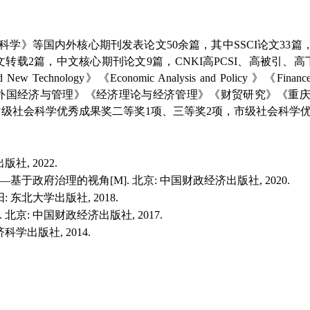
科学》等国内外核心期刊发表论文
50
余篇，其中
SSCI
论文
33
篇
文转载
2
篇，
9
CNKI
PCSI
高被引、高
中文核心期刊论文
篇，
高
、
nd New Technology
Economic Analysis and Policy
Financ
》《
》《
《财贸研究》《重
外国经济与管理
》《
经济理论与经济管理
》
1
2
省级社会科学优秀成果奖二等奖
项、三等奖
项，市级社会科学
出版社
, 2022.
—
基于政府治理的视角
[M].
北京
:
中国财政经济出版社
, 2020.
阳
:
东北大学出版社
, 2018.
]. 北京
:
中国财政经济出版社
, 2017.
济科学出版社
, 2014.