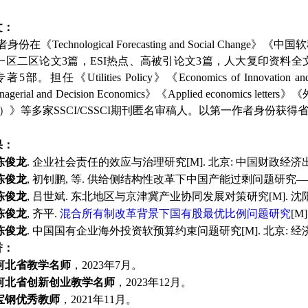
文：
者身份在《
Technological Forecasting and Social Change
》《中国软
二区论文
3
篇，
ESI
高被引论文
3
篇，人大复印资料全
一区
热点、
5
。担任
Utilities Policy
Economics of Innovation a
专著
部
《
》《
agerial and Decision Economics
》《
Applied economics letters
》
《
）》等多家
SSCI/CSSCI
期刊匿名审稿人。
以第一作者身份获得
果：
陈俊龙
.
企业社会责任的效应与治理研究
[M].
北京
:
中国财政经济
陈俊龙
,
初钊鹏
,
等
.
供给侧结构性改革下中国产能过剩问题研究
—
陈俊龙
,
吕世斌
.
东北地区与京津冀产业协同发展对策研究
[M].
沈
陈俊龙
, 齐平.
混合所有制改革背景下国有股最优比例问题研究
[M
陈俊龙
.
中国国有企业海外投资软预算约束问题研究
[M].
北京
:
经
誉：
河北省教学名师
，
2023
年
7
月。
河北省创新创业教学名师
，
2023
年
12
月。
宝钢优秀教师
，
2021
年
11
月。