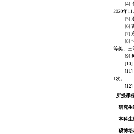
[4]
2020
年
11
[5]
[6]
[7]
[8]
等奖
、
三
[9]
[10]
[11]
1
次。
[12]
所授课
研究生
本科生
硕博培