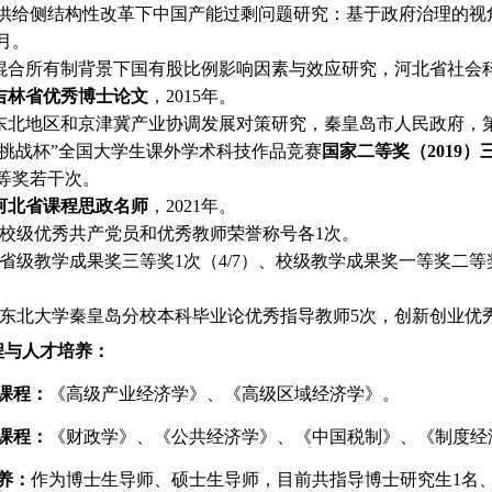
供给侧结构性改革下中国产能过剩问题研究：基于政府治理的视
月。
混合所有制背景下国有股比例影响因素与效应研究，河北省社会
吉林省优秀博士论文
，
2015
年。
东北地区和京津冀产业协调发展对策研究，秦皇岛市人民政府，
“挑战杯”
全国大学生课外学术科技作品竞赛
国家二等奖（
2019
）
等奖
若干次。
河北省课程思政名师
，
2021
年。
校级优秀共产党员和优秀教师荣誉称号各
1
次。
省级教学成果奖三等奖
1
次（
4/7
）、校级教学成果奖一等奖二等
东北大学秦皇岛分校本科毕业论优秀指导教师
5
次，创新创业优
程与人才培养：
课程：
《高级产业经济学》、《高级区域经济学》。
课程：
《财政学》、《公共经济学》、《中国税制》、《制度经
养：
作为博士生导师、硕士生导师，目前共指导博士研究生1名、