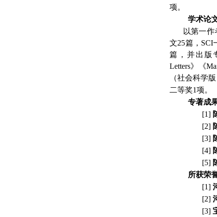
项。
学术论
以第一作
文
2
5
篇，
SCI
篇
，
并出版
Letters
《
Man
》
（社会科学版
1
二等奖
项。
专著成
[1]
[2]
[3]
[4]
[5]
所获荣
[1]
[2]
[3]