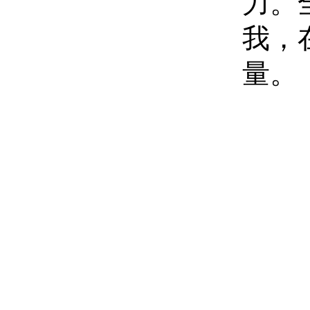
力。
我，
量。