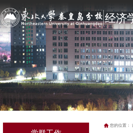
您的位置：
党群工作