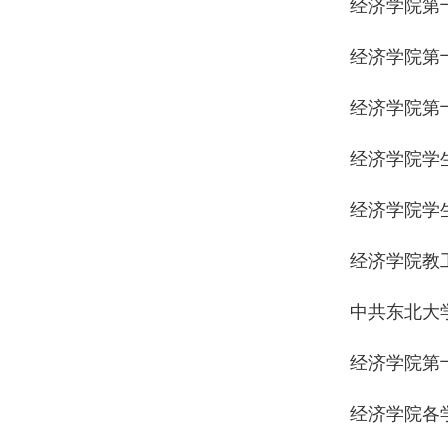
经济学院第
经济学院第
经济学院第
经济学院学
经济学院学
经济学院教工
中共东北大
经济学院第
经济学院各