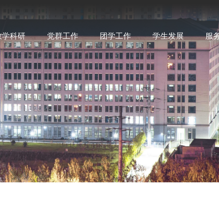
教学科研
党群工作
团学工作
学生发展
服