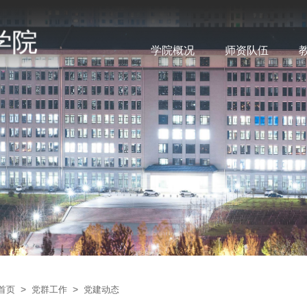
学院概况
师资队伍
>
>
首页
党群工作
党建动态