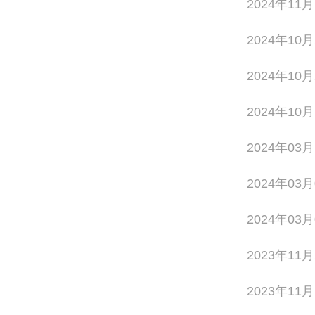
2024年11
2024年10
2024年10
2024年10
2024年03
2024年03
2024年03
2023年11
2023年11