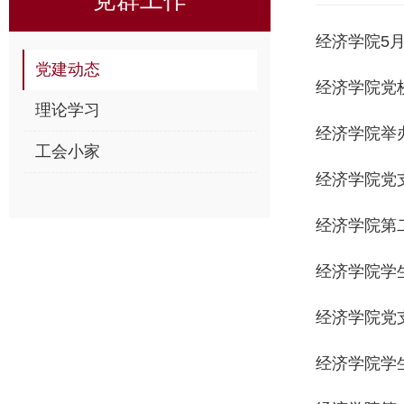
经济学院5
党建动态
经济学院党
理论学习
经济学院举
工会小家
经济学院党
经济学院第
经济学院学
经济学院党
经济学院学